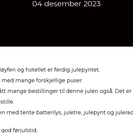
04 desember 2023
øyfen og hotellet er ferdig julepyntet.
os med mange forskjellige puser.
ått mange bestillinger til denne julen også. Det er 
tille.
den med tente batterilys, juletre, julepynt og julera
 god førjulstid.