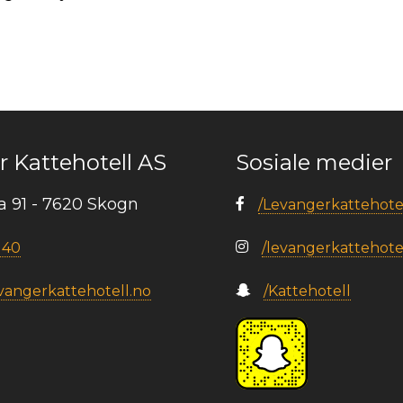
 Kattehotell AS
Sosiale medier
ia 91 - 7620 Skogn
/Levangerkattehote
 40
/levangerkattehote
angerkattehotell.no
/Kattehotell