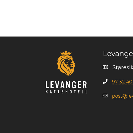
Levanger
Støresl
97 32 40
post@lev