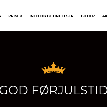
S
PRISER
INFO OG BETINGELSER
BILDER
A
GOD FØRJULSTI